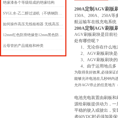
绝缘漆各个等级组成的绝缘结构
200A定制AGV刷板
SYGL水-乙二醇过滤机（不锈钢防爆型）
150A、200A、2
航运输车在线充电系统
如何操作高压无线核相器 无线高压核相仪两个
200A定制AGV刷板
AGV刷板刷块是目前
12mm红色防滑绝缘垫12mm黑色防滑绝缘垫
处有哪些呢？
云母管的产品规格和种类
1、无论你在什么地方
2、AGV刷板刷块是
3、AGV刷板刷块的
4、由于运用地点多
为取得良好效果,必须保证
能够允许电池在几秒钟内进
允许AGV停止的任意地方
电池充电装置由刷板和
源给刷板提供动力，一
平稳的驶入或驶出，安装
者60VDC时必须加装