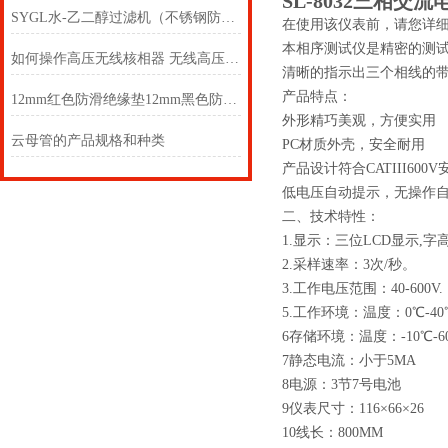
SL-8032三相交
SYGL水-乙二醇过滤机（不锈钢防爆型）
在使用该仪表前，请您详
本相序测试仪是精密的测试
如何操作高压无线核相器 无线高压核相仪两个
清晰的指示出三个相线的
产品特点：
12mm红色防滑绝缘垫12mm黑色防滑绝缘垫
外形精巧美观，方便实用
云母管的产品规格和种类
PC材质外壳，安全耐用
产品设计符合CATIII600
低电压自动提示，无操作
二、技术特性：
1.显示：三位LCD显示,字高
2.采样速率：3次/秒。
3.工作电压范围：40-600V.
5.工作环境：温度：0℃-40
6存储环境：温度：-10℃-6
7静态电流：小于5MA
8电源：3节7号电池
9仪表尺寸：116
×
66
×
26
10线长：800MM