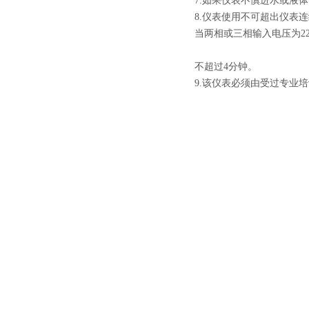
7.
如果仪表不慎进水或液体
8.
仪表使用不可超出仪表连
当两相或三相输入电压为
2
不超过
4
分钟。
9.
该仪表必须由受过专业培