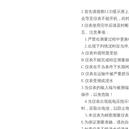
2.首先请观察LCD显示
会导至仪表不能开机，此
3.
仪表使用完毕后请及时断
五、注意事项：
1.
严禁在测量过程中更换
2.
出现下列情况时应当停
A.
仪表外观明显受损
B.
仪表不能完成特定测量
C.
仪表在不当条件下长期
D.
仪表在运输中被严重挤
E.仪表受潮或浸水
3.
当仪表的输入端与被测端
操作，以免危险！
4.
当仪表出现低电压指示
时，应取出电池，以防止
5.
本仪表为精密测量仪表
6.
为保证测量准确，请勿自