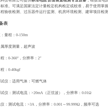
气科技有限公司提供
标准电阻
防雷装置检测专业设备
，根据雷电
合标准。可满足国家法定计量检定机构检定或校准，易于使用掌
工程验收检测、过压器件运行监测、机房环境检测、建审项目检
备表
仪：量程：0-150m
：金属厚度测量，超声波
程：0-360°，分辨率：2″
程：0-40kgf
体测试仪：适用气体：可燃气体
测试仪：测试电流：>20mA（正弦波），分辨率：0.01Ω
试仪：测试电流：>3A，分辨率：0.001～99.999Ω，频率可选