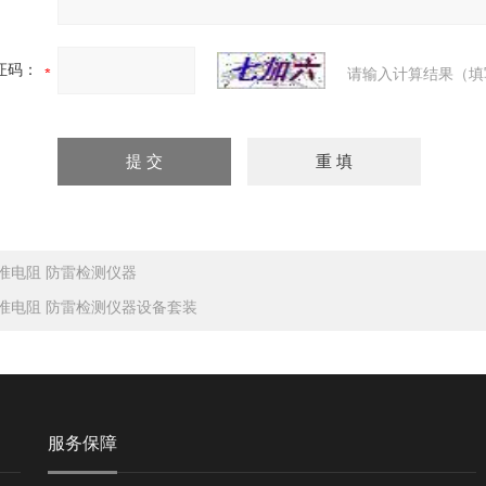
证码：
请输入计算结果（填
准电阻 防雷检测仪器
准电阻 防雷检测仪器设备套装
服务保障