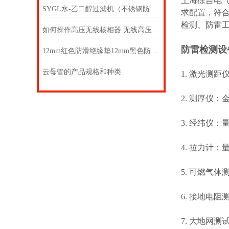
上海徐吉电
SYGL水-乙二醇过滤机（不锈钢防爆型）
求配置，符
检测、防雷
如何操作高压无线核相器 无线高压核相仪两个
防雷检测设
12mm红色防滑绝缘垫12mm黑色防滑绝缘垫
云母管的产品规格和种类
1. 激光测距
2. 测厚仪
3. 经纬仪：量
4. 拉力计：量
5. 可燃气
6. 接地电阻
7. 大地网测