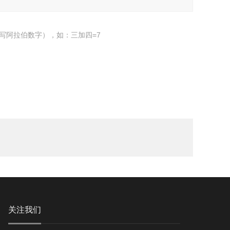
写阿拉伯数字），如：三加四=7
关注我们