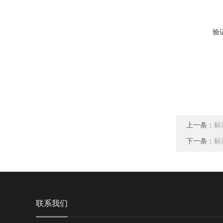
验
上一条：
标
下一条：
标
联系我们