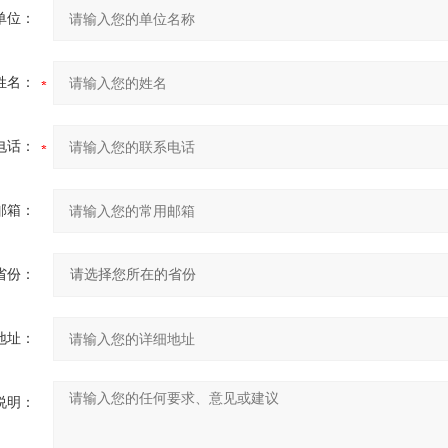
单位：
姓名：
电话：
邮箱：
省份：
地址：
说明：