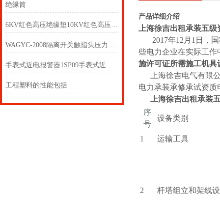
绝缘筒
产品详细介绍
6KV红色高压绝缘垫10KV红色高压绝缘垫
上海徐吉出租承装五级
2017年12月1日
WAGYC-2008隔离开关触指头压力测试仪
些电力企业在实际工作
施许可证所需施工机具
手表式近电报警器1SP09手表式近电报警器1SP8F
上海徐吉电气有限公司
工程塑料的性能包括
电力承装承修承试资质
上海徐吉出租承装
序
设备类别
号
1
运输工具
2
杆塔组立和架线设