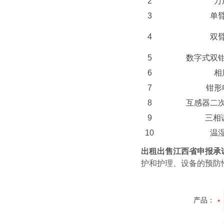
2
万
3
单
4
双
5
数字式双
6
相
7
钳形
8
互感器二
9
三相
10
温
出租出售江西省申报承
护和护理、设备的预防
产品：