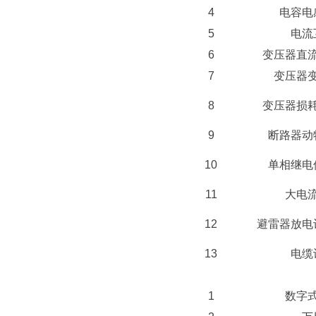
4
电容电
5
电流
6
变压器直
7
变压器
8
变压器损
9
断路器动
10
单相继电
11
大电
12
避雷器放电
13
电缆
1
数字