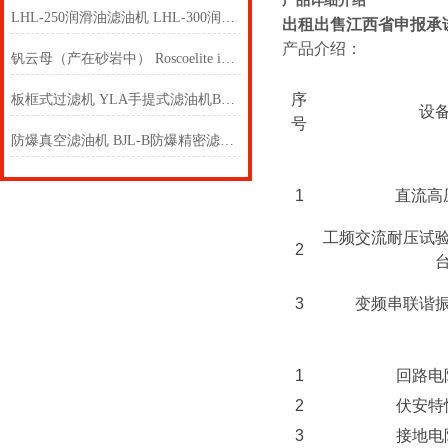
产品详细介绍
LHL-250润滑油滤油机 LHL-300润滑油滤油机
出租出售江西省申报承
产品介绍：
钒云母（产在砂岩中） Roscoelite in Sandstone
序
板框式过滤机 YLA手提式滤油机BASY系列板框式加压滤油机
设
号
防爆真空滤油机 BJL-B防爆精密滤油机 防爆滤油机
1
直流高
工频交流耐压试
2
3
变频串联谐
1
回路电
2
伏安特
3
接地电