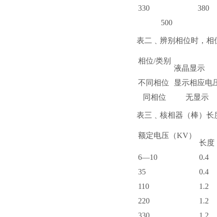
330
380
500
表二﹑辨别相位时，相
相位/类别
液晶显示
不同相位
显示相应电
同相位
无显示
表三﹑核相器（棒）长
额定电压（KV）
长度
6—10
0.4
35
0.4
110
1.2
220
1.2
330
1.2