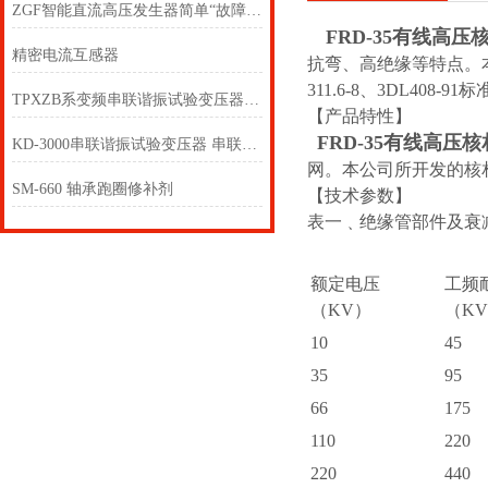
ZGF智能直流高压发生器简单“故障”排除
FRD-35有线高压
精密电流互感器
抗弯、高绝缘等特点。本公
311.6-8、3DL408-91
TPXZB系变频串联谐振试验变压器 变频串联谐振变压器
【产品特性】
FRD-35有线高压
KD-3000串联谐振试验变压器 串联谐振试验变压器
网。本公司所开发的核
SM-660 轴承跑圈修补剂
【技术参数】
表一﹑绝缘管部件及衰
额定电压
工频
（KV）
（K
10
45
35
95
66
175
110
220
220
440