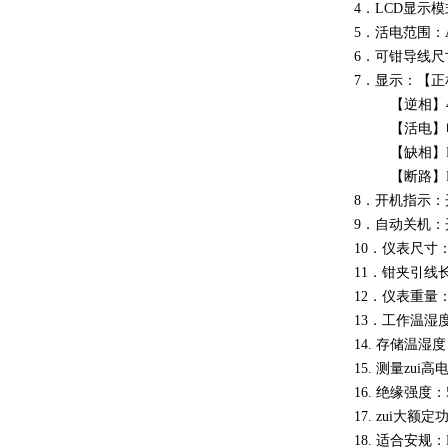
4．LCD显示
5．活电范围：A
6．可钳导线尺
7．显示：【正
【逆相】4个
【活电】
【缺相】R-
【断路】R
8．开机指示：
9．自动关机：
10．仪表尺寸：
11．钳夹引线长
12．仪表重量
13．工作温湿度
14. 存储温湿度
15. 测量zui高
16. 绝缘强度：5
17. zui大额定
18. 适合安规：E