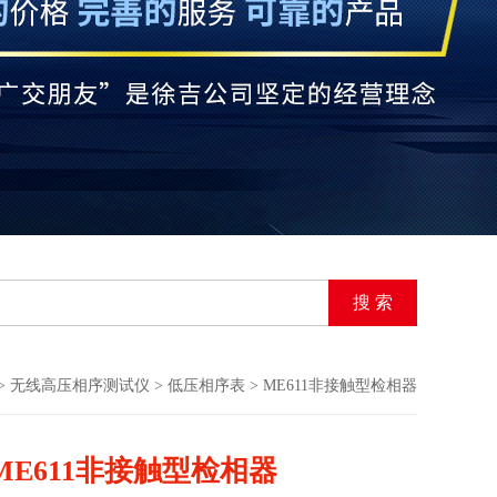
>
无线高压相序测试仪
>
低压相序表
> ME611非接触型检相器
ME611非接触型检相器