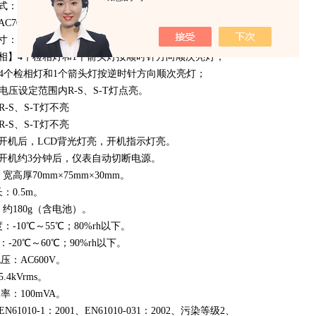
模式：HTN豪华蓝屏。
C70～600V，40～70Hz(正弦波连续输入）。
寸：外径ø18mm（相当导线截面积120mm2）的绝缘电线。
相】4个检相灯和1个箭头灯按顺时针方向顺次亮灯；
检相灯和1个箭头灯按逆时针方向顺次亮灯；
电压设定范围内R-S、S-T灯点亮。
S、S-T灯不亮
-S、S-T灯不亮
开机后，LCD背光灯亮，开机指示灯亮。
开机约3分钟后，仪表自动切断电源。
宽高厚70mm×75mm×30mm。
：0.5m。
：约180g（含电池）。
：-10℃～55℃；80%rh以下。
：-20℃～60℃；90%rh以下。
电压：AC600V。
.4kVrms。
功率：100mVA。
N61010-1：2001、EN61010-031：2002、污染等级2、