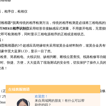
型检相器
器，相序仪，检相仪
型检相器
*脱离传统的相序检测方法，传统的相序检测是必须将三相电线
而
ME611相序识别仪
采用钳形非接触感应式测量，不用拨开电线，无需接
皮即可检测相序，同时显示三相电源相序的正相或逆相状态。
点：
触型检相器
的3个超感应高绝缘钳夹采用坡莫合金材料制作，坡莫合金具
豪华宽大蓝屏LCD，显示一目了然。
活线检查、简易检电、火线识别、缺相判断、断线位置查找、线路检修等功
、省时、快捷、方便，大大提高了现场测试的安全性，切实保护了操作人员
仪表！
相（正相，逆相）、活线检查、简易检电、缺相判断、断路查找、线路检修
欢迎您！
V 2节5号锰合金电池(R6P），连续使用时间约200小时。
来自局域网的朋友！有什么可以帮
40mm×33.5mm；显示域：38mm×26mm。
助您的吗？