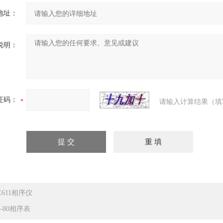
地址：
说明：
证码：
请输入计算结果（填
E611相序仪
F-80相序表