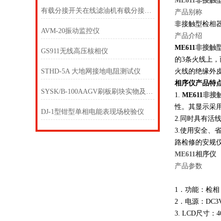
ME611非接触
有载分接开关在线滤油机有载分接开关在线滤油机
产品别称
非接触型检相
AVM-20振动监控仪
产品介绍
ME611
非接触
GS911无线高压核相仪
的3条火线上，
STHD-5A 大地网接地电阻测试仪
火线的绝缘外
相序仪产品特
SYSK/B-100AAGV刷板刷块实物及图纸
1.
ME611
非接
性。其显示采用
DJ-1型钳型单相电能表现场校验仪
2.同时具有
3.使用安全
路检修的安规
ME611相序仪
产品参数
1．功能：检
2．电源：DC3
3. LCD尺寸：