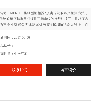
描述：ME611非接触型检相器*脱离传统的相序检测方法，
传统的相序检测是必须将三相电线的接线柱拨开，将相序表
的三个裸露鳄鱼夹或测试针连接到裸露的3条火线上，而
ME611相序识别仪采用钳形非接触感应式测量，不用拨开电
线，
新时间：2017-05-06
产品型号：
厂商性质：生产厂家
联系我们
留言询价