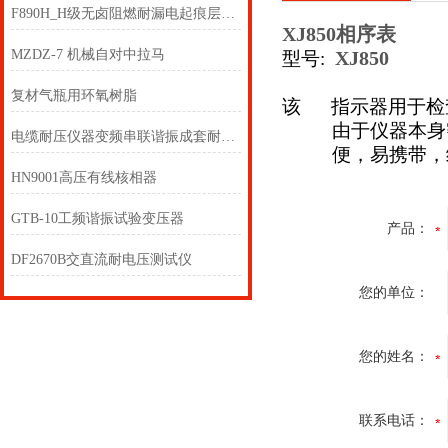
F890H_H级无卤阻燃耐漏电起痕层压板介绍
XJ850相序表
MZDZ-7 机械自对中拉马
XJ850
型号:
复材气瓶用环氧树脂
该 指示器用于检
由于仪器本身密封
电缆耐压仪器变频串联谐振成套耐压试验装置
便，易携带，经久
HN9001高压有线核相器
GTB-10工频谐振试验变压器
产品：
DF2670B交直流耐电压测试仪
您的单位：
您的姓名：
联系电话：