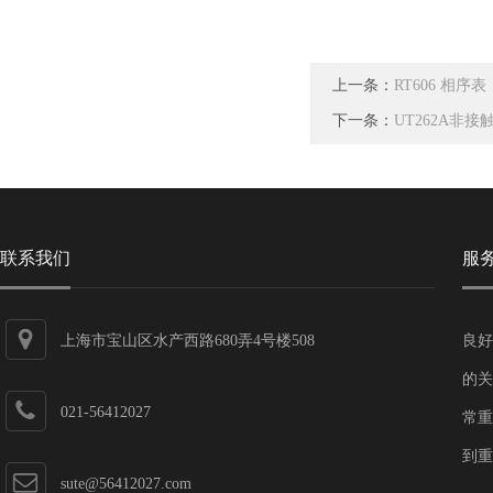
上一条：
RT606 相序表
下一条：
UT262A非
联系我们
服
上海市宝山区水产西路680弄4号楼508
良好
的关
021-56412027
常重
到重
sute@56412027.com