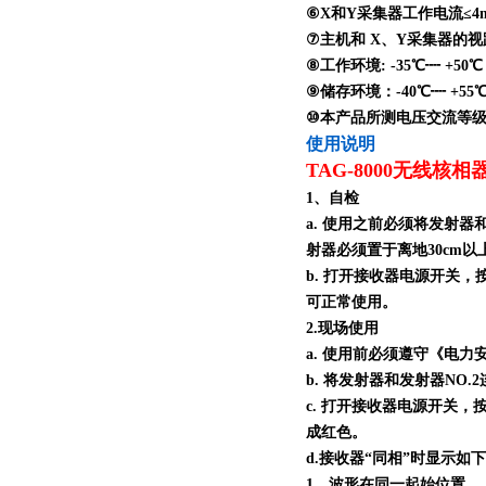
⑥X和Y采集器工作电流≤4
⑦主机和 X、Y采集器的视距传
⑧工作环境: -35℃┉ +50
⑨储存环境：-40℃┉ +55
⑩本产品所测电压交流等级为 0
使用说明
TAG-8000
无线核相
1、自检
a. 使用之前必须将发射器
射器必须置于离地30cm
b. 打开接收器电源开关
可正常使用。
2.现场使用
a. 使用前必须遵守《电
b. 将发射器和发射器N
c. 打开接收器电源开关
成红色。
d.接收器“同相”时显示如
1．波形在同一起始位置。