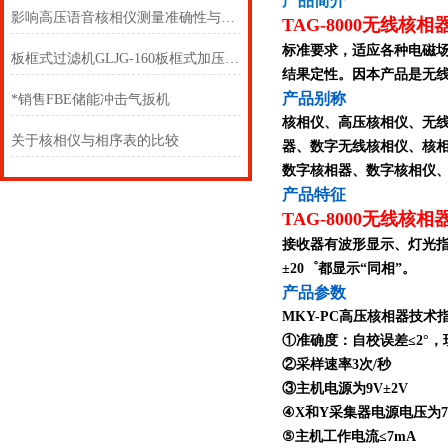
产品简介
影响高压语音核相仪测量准确性与可靠性的关键因素及现场校准方法
TAG-8000
无线核相
标准要求，适应各种电磁
板框式过滤机GLJG-160板框式加压滤油机板框式加压滤油机
结果定性。因本产品是无
产品别称
*销售FBE储能冲击气扳机
核相仪、高压核相仪、无
关于核相仪与相序表的比较
器、数字无线核相仪、核
数字核相器、数字核相仪
产品特征
TAG-8000
无线核相
接收器有波形显示、灯光指
±20゜都显示“同相”。
产品参数
MKY-PC高压核相器技术
①准确度：自校误差≤2°，
②采样速率3次/秒
③主机电源为9V±2V
④X和Y采集器电源电压为7.5V
⑤主机工作电流≤7mA