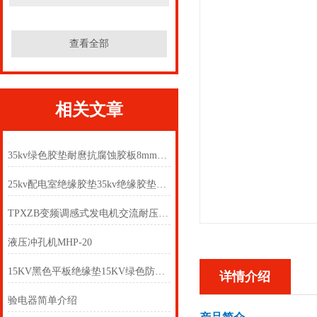
查看全部
相关文章
35kv绿色胶垫耐麿抗腐蚀胶板8mm防滑绝缘垫
25kv配电室绝缘胶垫35kv绝缘胶垫介绍JYD高压绝缘垫
TPXZB变频调感式发电机交流耐压装置
液压冲孔机MHP-20
15KV黑色平板绝缘垫15KV绿色防滑绝缘垫
详情介绍
验电器简单介绍