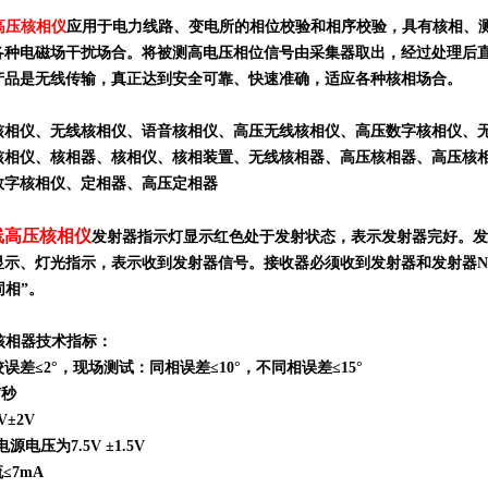
线高压核相仪
应用于电力线路、变电所的相位校验和相序校验，具有核相、测
各种电磁场干扰场合。将被测高电压相位信号由采集器取出，经过处理后
产品是无线传输，真正达到安全可靠、快速准确，适应各种核相场合。
核相仪、无线核相仪、语音核相仪、高压无线核相仪、高压数字核相仪、
核相仪、核相器、核相仪、核相装置、无线核相器、高压核相器、高压核
数字核相仪、定相器、高压定相器
无线高压核相仪
发射器指示灯显示红色处于发射状态，表示发射器完好。发射
示、灯光指示，表示收到发射器信号。接收器必须收到发射器和发射器NO.2
同相”。
压核相器技术指标：
误差≤2°，现场测试：同相误差≤10°，不同相误差≤15°
/秒
±2V
电压为7.5V ±1.5V
≤7mA