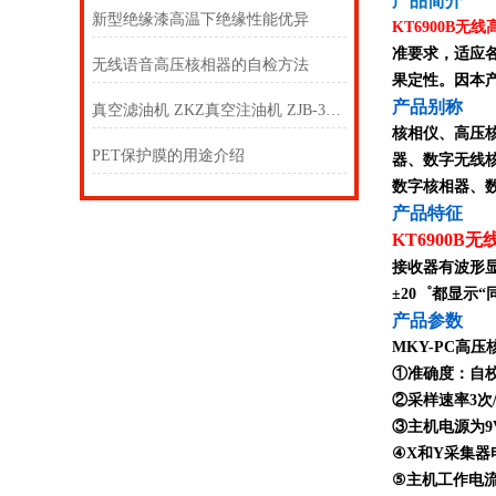
产品简介
新型绝缘漆高温下绝缘性能优异
KT6900B无
准要求，适应
无线语音高压核相器的自检方法
果定性。因本
产品别称
真空滤油机 ZKZ真空注油机 ZJB-3KY真空净油机
核相仪、高压
PET保护膜的用途介绍
器、数字无线
数字核相器、
产品特征
KT6900B
接收器有波形显
±20゜都显示“
产品参数
MKY-PC高
①准确度：自校
②采样速率3次
③主机电源为9V
④X和Y采集器电源
⑤主机工作电流