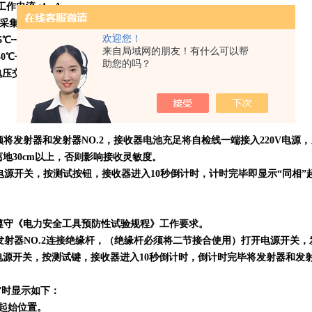
工作电流≤4mA
采集器的视距传输距离为 X≤80m Y≤50m
欢迎您！
5℃┉ +50℃ 湿度：≤95%RH
来自局域网的朋友！有什么可以帮
℃┉ +55℃ 湿度：≤95%RH
助您的吗？
交流等级为 0.38KV┉500KV
必须将发射器和发射器NO.2，接收器电池充足将自检线一端接入220V电
地30cm以上，否则影响接收灵敏度。
器电源开关，按测试按钮，接收器进入10秒倒计时，计时完毕即显示“同相
须遵守《电力安全工具预防性试验规程》工作要求。
和发射器NO.2连接绝缘杆，（绝缘杆必须将二节接合使用）打开电源开关
器电源开关，按测试键，接收器进入10秒倒计时，倒计时完毕将发射器和发
相”时显示如下：
起始位置。