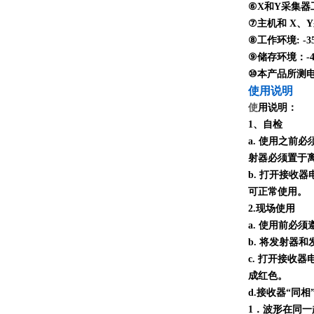
⑥X和Y采集器
⑦主机和 X、Y
⑧工作环境: -3
⑨储存环境：-40
⑩本产品所测电压
使用说明
使
用说明：
1、自检
a. 使用之前
射器必须置于离
b. 打开接收
可正常使用。
2.现场使用
a. 使用前必
b. 将发射器
c. 打开接收
成红色。
d.接收器“同
1．波形在同一