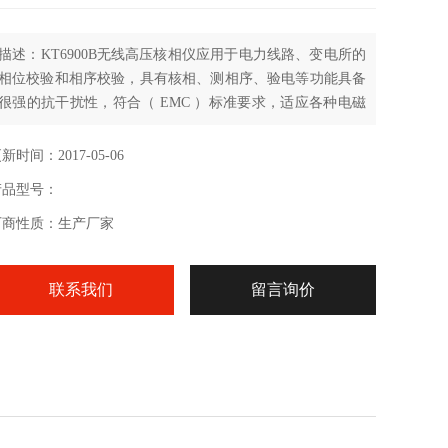
描述：KT6900B无线高压核相仪应用于电力线路、变电所的
相位校验和相序校验，具有核相、测相序、验电等功能具备
很强的抗干扰性，符合（ EMC ）标准要求，适应各种电磁
场干扰场合。将被测高电压相位信号由采集器取出，经过处
理后直接发射出去。由核相仪接收并进行相位比较，对核相
新时间：2017-05-06
后的结果定性。因本产品是无线传输，真正达到安全可靠、
产品型号：
快速准确，适应各种核相场合。
厂商性质：生产厂家
联系我们
留言询价