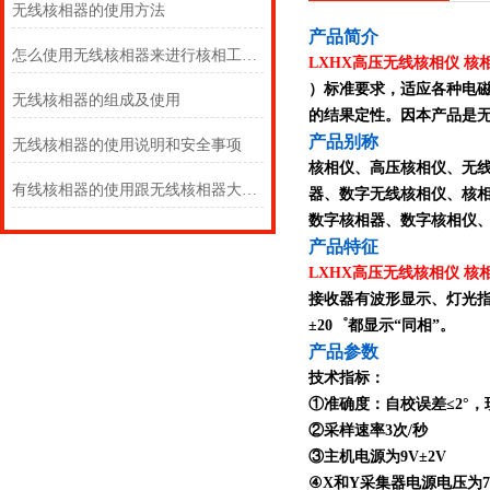
无线核相器的使用方法
产
品简介
怎么使用无线核相器来进行核相工作呢？
LXHX高压无线核相仪 核
）标准要求，适应各种电
无线核相器的组成及使用
的结果定性。因本产品是
产品别称
无线核相器的使用说明和安全事项
核相仪、高压核相仪、无
有线核相器的使用跟无线核相器大同小异
器、数字无线核相仪、核
数字核相器、数字核相仪
产品特征
LXHX高压无线核相仪 核
接收器有波形显示、灯光指
±20゜都显示“同相”。
产品参数
技术指标：
①准确度：自校误差≤2°，
②采样速率3次/秒
③主机电源为9V±2V
④X和Y采集器电源电压为7.5V