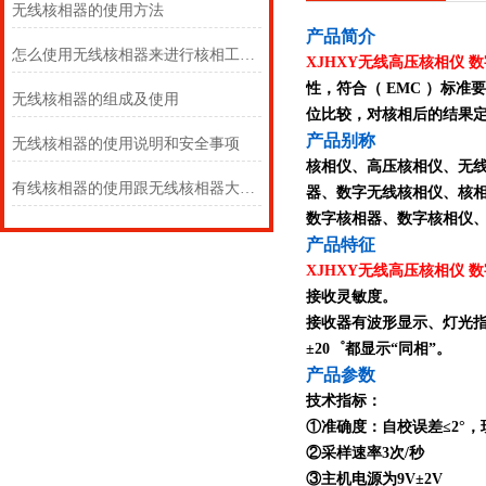
无线核相器的使用方法
产
品简介
怎么使用无线核相器来进行核相工作呢？
XJHXY无线高压核相仪 
性，符合（ EMC ）标
无线核相器的组成及使用
位比较，对核相后的结果
产品别称
无线核相器的使用说明和安全事项
核相仪、高压核相仪、无
有线核相器的使用跟无线核相器大同小异
器、数字无线核相仪、核
数字核相器、数字核相仪
产品特征
XJHXY无线高压核相仪 
接收灵敏度。
接收器有波形显示、灯光指
±20゜都显示“同相”。
产品参数
技术指标：
①准确度：自校误差≤2°，
②采样速率3次/秒
③主机电源为9V±2V