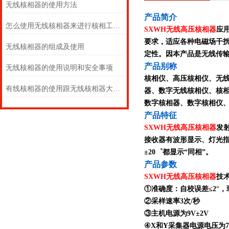
无线核相器的使用方法
产
品简介
怎么使用无线核相器来进行核相工作呢？
SXWH无线高压核相器
应
要求，适应各种电磁场干
无线核相器的组成及使用
定性。因本产品是无线传
产品别称
无线核相器的使用说明和安全事项
核相仪、高压核相仪、无
有线核相器的使用跟无线核相器大同小异
器、数字无线核相仪、核
数字核相器、数字核相仪
产品特征
SXWH无线高压核相器
发
接收器有波形显示、灯光指
±20゜都显示“同相”。
产品参数
SXWH无线高压核相器
技
①准确度：自校误差≤2°，
②采样速率3次/秒
③主机电源为9V±2V
④X和Y采集器电源电压为7.5V