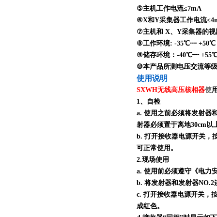
⑤主机工作电流≤7mA
⑥X和Y采集器工作电流≤4
⑦主机和 X、Y采集器的视距传
⑧工作环境: -35℃┉ +50
⑨储存环境：-40℃┉ +55
⑩本产品所测电压交流等级为 0
使用说明
SXWH无线高压核相器
使
1、自检
a. 使用之前必须将发射器
射器必须置于离地30cm
b. 打开接收器电源开关
可正常使用。
2.现场使用
a. 使用前必须遵守《电
b. 将发射器和发射器N
c. 打开接收器电源开关
成红色。