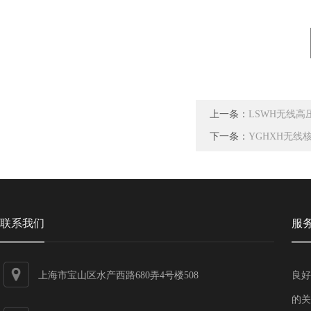
上一条：
LSWH无线高
下一条：
YGHXH无线
联系我们
服
上海市宝山区水产西路680弄4号楼508
良好
的关