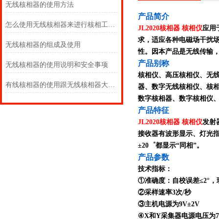
无线核相器的使用方法
产
品简介
怎么使用无线核相器来进行核相工作呢？
JL2020核相器 核相仪
应用
求，适应各种电磁场干扰
无线核相器的组成及使用
性。因本产品是无线传输
产品别称
无线核相器的使用说明和安全事项
核相仪、高压核相仪、无
有线核相器的使用跟无线核相器大同小异
器、数字无线核相仪、核
数字核相器、数字核相仪
产品特征
JL2020核相器 核相仪
发射
接收器有波形显示、灯光指
±20゜都显示“同相”。
产品参数
技术指标：
①准确度：自校误差≤2°，
②采样速率3次/秒
③主机电源为9V±2V
④X和Y采集器电源电压为7.5V