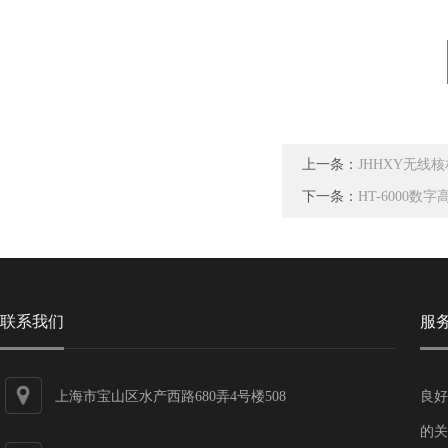
上一条：
JHHXY无线
下一条：
HT-6000
联系我们
服
上海市宝山区水产西路680弄4号楼508
良好
的关