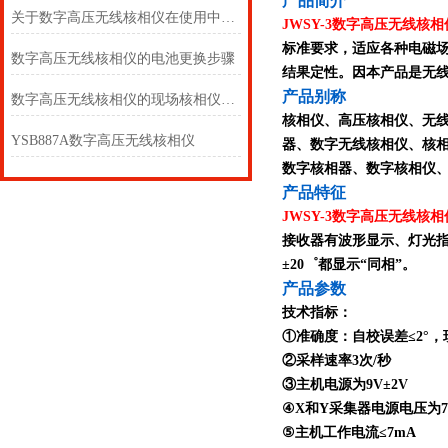
产
品简介
关于数字高压无线核相仪在使用中的注意事项
JWSY-3数字高压无线核相
标准要求，适应各种电磁
数字高压无线核相仪的电池更换步骤
结果定性。因本产品是无
产品别称
数字高压无线核相仪的现场核相仪说明
核相仪、高压核相仪、无
YSB887A数字高压无线核相仪
器、数字无线核相仪、核
数字核相器、数字核相仪
产品特征
JWSY-3数字高压无线核相
接收器有波形显示、灯光指
±20゜都显示“同相”。
产品参数
技术指标：
①准确度：自校误差≤2°，
②采样速率3次/秒
③主机电源为9V±2V
④X和Y采集器电源电压为7.5V
⑤主机工作电流≤7mA