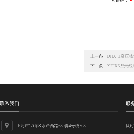
验证码：
上一条：
DHX-II高
下一条：
XJHXS型无
联系我们
服
上海市宝山区水产西路680弄4号楼508
良好