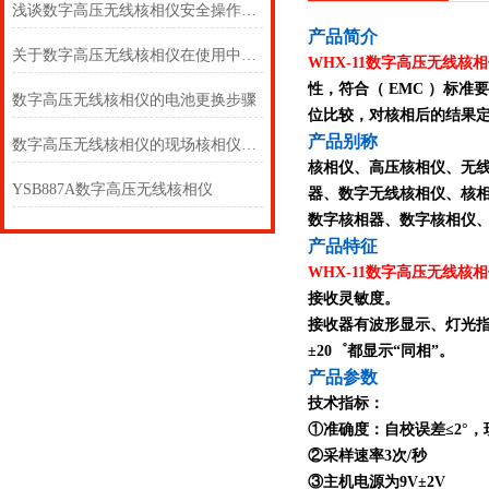
浅谈数字高压无线核相仪安全操作注意事项
产
品简介
关于数字高压无线核相仪在使用中的注意事项
WHX-11数字高压无线核
性，符合（ EMC ）标
数字高压无线核相仪的电池更换步骤
位比较，对核相后的结果
产品别称
数字高压无线核相仪的现场核相仪说明
核相仪、高压核相仪、无
YSB887A数字高压无线核相仪
器、数字无线核相仪、核
数字核相器、数字核相仪
产品特征
WHX-11数字高压无线核
接收灵敏度。
接收器有波形显示、灯光指
±20゜都显示“同相”。
产品参数
技术指标：
①准确度：自校误差≤2°，
②采样速率3次/秒
③主机电源为9V±2V