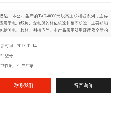
描述：本公司生产的TAG-8000无线高压核相器系列，主要
应用于电力线路、变电所的相位校验和相序校验，主要功能
包括验电、核相、测相序等。本产品采用双重屏蔽及全新的
数字电路，具有*的抗干扰性，*符合（EMC）标准要求，适
应各种电磁场干扰场合。将被测导线的高电压相位信号经过
新时间：2017-01-14
处理后直接发射出去，由手持机接收并进行相位比较，对核
产品型号：
相后的结果定性，实时显示相位角度差和矢量图。
厂商性质：生产厂家
联系我们
留言询价