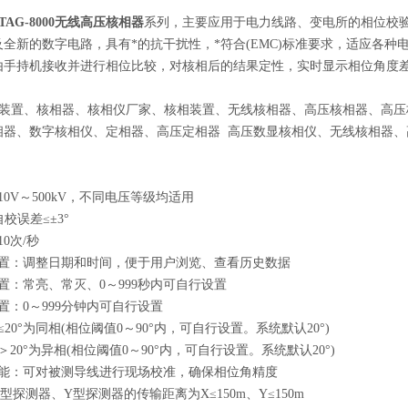
TAG-8000无线高压核相器
系列，主要应用于电力线路、变电所的相位校
全新的数字电路，具有*的抗干扰性，*符合(EMC)标准要求，适应各
由手持机接收并进行相位比较，对核相后的结果定性，实时显示相位角度
装置、核相器、核相仪厂家、核相装置、无线核相器、高压核相器、高压
相器、数字核相仪、定相器、高压定相器 高压数显核相仪、无线核相器、
10V～500kV，不同电压等级均适用
自校误差≤±3°
0次/秒
设置：调整日期和时间，便于用户浏览、查看历史数据
置：常亮、常灭、0～999秒内可自行设置
置：0～999分钟内可自行设置
20°为同相(相位阈值0～90°内，可自行设置。系统默认20°)
20°为异相(相位阈值0～90°内，可自行设置。系统默认20°)
功能：可对被测导线进行现场校准，确保相位角精度
型探测器、Y型探测器的传输距离为X≤150m、Y≤150m