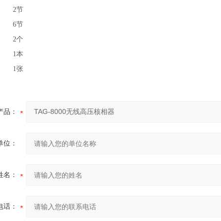
2节
6节
2个
1本
1张
产品：
单位：
姓名：
电话：