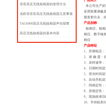
产品简介
语音高压无线核相器的使用方法
本公司生产的
采用双重屏蔽及
浅析语语音高压无线核相器注意事项
接发射出去，
产品别称
TAG6000高压无线核相器声光报警核相仪
核相仪、核相
高压无线核相器的基本内容
相仪、数字核
相仪
产品特征
1、所测电压：
2、准 确 度：
3、采样速率：1
4、日期时间
5、背光时间设
6、自动关机设
7、同相定性：≤
8、异相定性：＞
9、现场校准
10、手持机和X