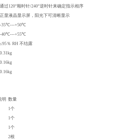
通过120°顺时针/240°逆时针来确定指示相序
正显液晶显示屏，阳光下可清晰显示
-35℃---+50℃
-40℃---+55℃
≤95％ RH 不结露
0.31kg
0.16kg
0.16kg
说明
数量
1个
1个
1个
2根