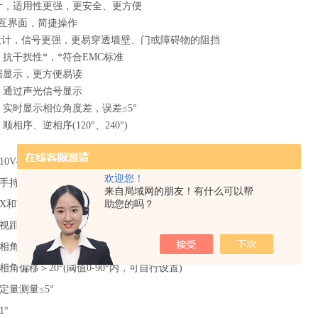
计，适用性更强，更安全、更方便
交互界面，简捷操作
线设计，信号更强，更易穿透墙壁、门或障碍物的阻挡
，抗干扰性*，*符合EMC标准
据显示，更方便易读
：通过声光信号显示
：实时显示相位角度差，误差≤5°
顺相序、逆相序(120°、240°)
10V-500kV
欢迎您！
手持机：5号AA碱性电池2节(1.5V)
来自局域网的朋友！有什么可以帮
助您的吗？
X和Y探测器：7号AA碱性电池3节(1.5V)
视距150米
相角偏移≤20°(阈值0-90°内，可自行设置)
相角偏移＞20°(阈值0-90°内，可自行设置)
定量测量≤5°
1°