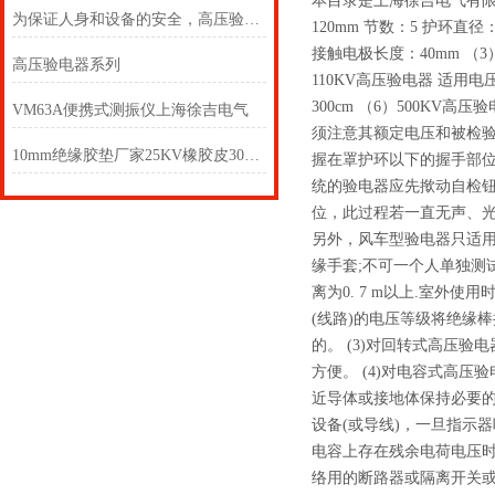
本目录是上海徐吉电气有限公
为保证人身和设备的安全，高压验电器必须按规定的期限进行预防性试验
120mm 节数：5 护环直径
接触电极长度：40mm （3
高压验电器系列
110KV高压验电器 适用电压
300cm （6）500KV高
VM63A便携式测振仪上海徐吉电气
须注意其额定电压和被检
10mm绝缘胶垫厂家25KV橡胶皮30kv绝缘垫
握在罩护环以下的握手部
统的验电器应先揿动自检
位，此过程若一直无声、
另外，风车型验电器只适用
缘手套;不可一个人单独测
离为0. 7 m以上.室外
(线路)的电压等级将绝缘
的。 (3)对回转式高压
方便。 (4)对电容式高
近导体或接地体保持必要的
设备(或导线)，一旦指示
电容上存在残余电荷电压时
络用的断路器或隔离开关