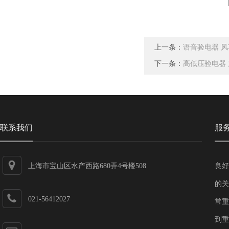
上一条：
语音验电器 风
下一条：
高低压验电器 
联系我们
服
上海市宝山区水产西路680弄4号楼508
良好
的关
021-56412027
常重
到重