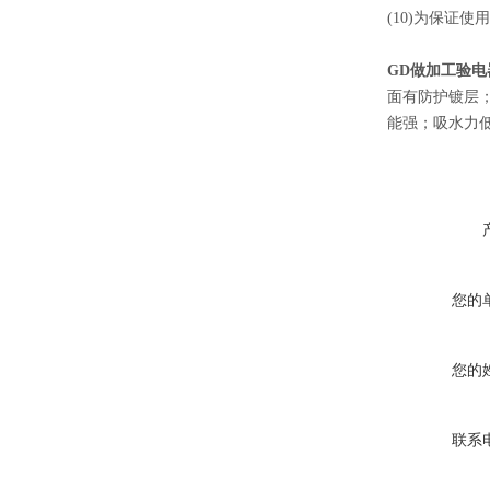
(10)为保证
GD做加工验电
面有防护镀层
能强；吸水力
您的
您的
联系