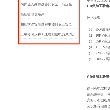
本目录是上海
为保证人身和设备的安全，高压验电器必须按规定的期限进行预防性试验
GD做加工验电
高压验电器系列
技术参数
测压软管安装过程中如何保证安全
（1）6KV高
卫星授时远程无线核相仪电力系统的核相方法
（2）10KV
（3）35KV
（4）110K
（5）220K
（6）500KV
GD做加工验电
使用验电器时
戴绝缘手套，
完好，有自检
及设备导电部