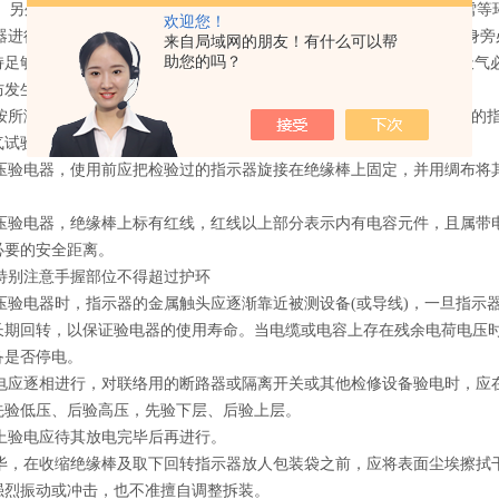
。 另外，风车型验电器只适用于户内或户外良好天气下使用，凡雨、雪
欢迎您！
电器进行测试时，必须戴上符合要求的绝缘手套;不可一个人单独测试，身旁
来自局域网的朋友！有什么可以帮
助您的吗？
足够的安全距离，10kV高压的安全距离为0. 7 m以上.室外使用时，
以防发生危险。
要按所测设备(线路)的电压等级将绝缘棒拉伸至规定长度，选用合适型号
电气试验合格的。
式高压验电器，使用前应把检验过的指示器旋接在绝缘棒上固定，并用绸布
式高压验电器，绝缘棒上标有红线，红线以上部分表示内有电容元件，且属
必要的安全距离。
应特别注意手握部位不得超过护环
高压验电器时，指示器的金属触头应逐渐靠近被测设备(或导线)，一旦指
长期回转，以保证验电器的使用寿命。当电缆或电容上存在残余电荷电压
设备是否停电。
的验电应逐相进行，对联络用的断路器或隔离开关或其他检修设备验电时，
先验低压、后验高压，先验下层、后验上层。
器组上验电应待其放电完毕后再进行。
用完毕，在收缩绝缘棒及取下回转指示器放人包装袋之前，应将表面尘埃擦
强烈振动或冲击，也不准擅自调整拆装。