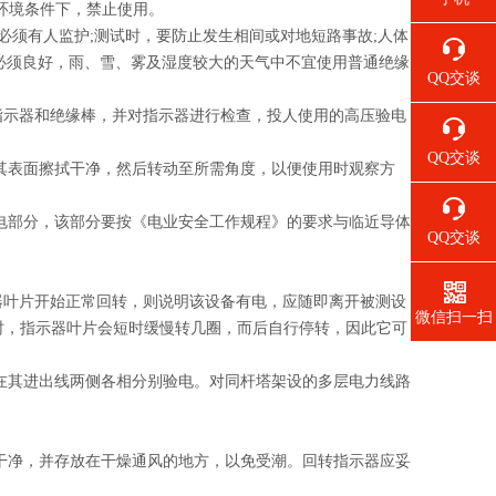
等环境条件下，禁止使用。
必须有人监护;测试时，要防止发生相间或对地短路事故;人体
天气必须良好，雨、雪、雾及湿度较大的天气中不宜使用普通绝缘
QQ交谈
的指示器和绝缘棒，并对指示器进行检查，投人使用的高压验电
QQ交谈
将其表面擦拭干净，然后转动至所需角度，以便使用时观察方
带电部分，该部分要按《电业安全工作规程》的要求与临近导体
QQ交谈
示器叶片开始正常回转，则说明该设备有电，应随即离开被测设
微信扫一扫
时，指示器叶片会短时缓慢转几圈，而后自行停转，因此它可
应在其进出线两侧各相分别验电。对同杆塔架设的多层电力线路
拭干净，并存放在干燥通风的地方，以免受潮。回转指示器应妥