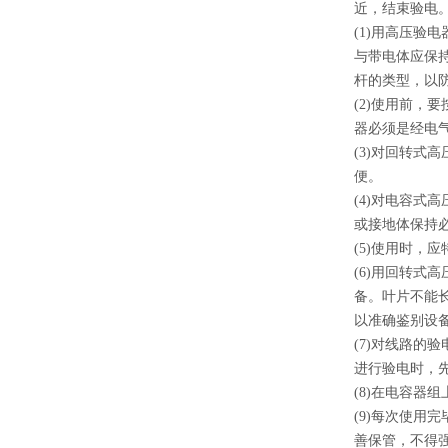
近，结束验电
(1)用高压验
与带电体应保持
杆的类型，
(2)使用前，
器必须是经
(3)对回转
便。
(4)对电容
或接地体保持
(5)使用时，
(6)用回转式
备。叶片不能
以准确鉴别
(7)对线路
进行验电时，
(8)在电容
(9)每次使
善保管，不得