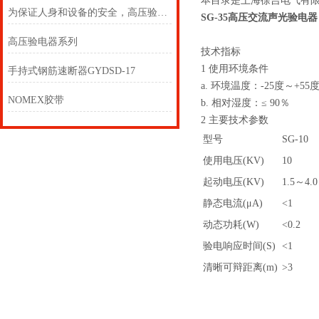
本目录是上海徐吉电气有
为保证人身和设备的安全，高压验电器必须按规定的期限进行预防性试验
SG-35高压交流声光验电器
高压验电器系列
技术指标
1 使用环境条件
手持式钢筋速断器GYDSD-17
a. 环境温度：-25度～+55
NOMEX胶带
b. 相对湿度：≤ 90％
2 主要技术参数
型号
SG-10
使用电压(KV)
10
起动电压(KV)
1.5～4.0
静态电流(μA)
<1
动态功耗(W)
<0.2
验电响应时间(S)
<1
清晰可辩距离(m)
>3