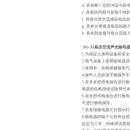
d. 具有耐一定的冲击与自
e. 具有抗同相与异相干扰
f. 具有分辨交流感应电压
g. 具有分辨直流电压的能
h. 具有防短接与电火花侵
SG-35高压交流声光验电
1 为保证人身和设备的安
2 电气设备上使用验电器
3 使用前，应根据被验电
4 操作人员必须手握操作
5 在非全部停电场合进行
电器的自检按钮试验替代
6 在全部停电场合进行验
可进行验电操作。
7 若发现验电器欠压指示
8 验电器的电子元件有自
起定为三年，特殊情况需延