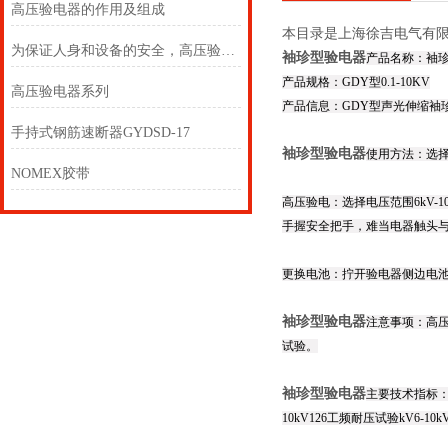
高压验电器的作用及组成
本目录是上海徐吉电气有
为保证人身和设备的安全，高压验电器必须按规定的期限进行预防性试验
袖珍型验电器
产品名称：袖
产品规格：GDY型0.1-10KV
高压验电器系列
产品信息：GDY型声光伸缩袖
手持式钢筋速断器GYDSD-17
袖珍型验电器
使用方法：选择
NOMEX胶带
高压验电：选择电压范围6kV
手握安全把手，难当电器触头
更换电池：拧开验电器侧边电池
袖珍型验电器
注意事项：高
试验。
袖珍型验电器
主要技术指标：序号
10kV126工频耐压试验kV6-10kV