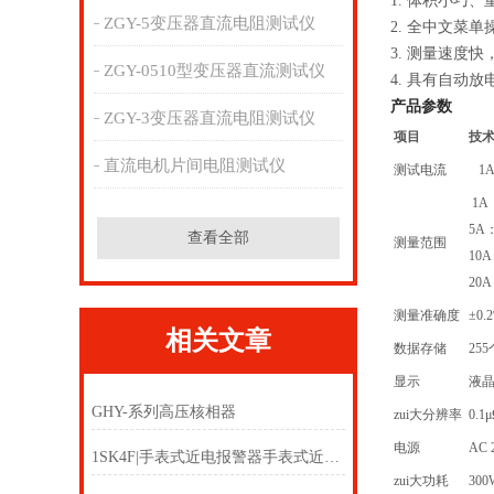
1. 体积小巧、
ZGY-5变压器直流电阻测试仪
2. 全中文菜
3. 测量速度快
ZGY-0510型变压器直流测试仪
4. 具有自动
产品参数
ZGY-3变压器直流电阻测试仪
项目
技
直流电机片间电阻测试仪
测试电流
1A 
1A
5A
查看全部
测量范围
10
20A
测量准确度
±0
相关文章
数据存储
255
显示
液
GHY-系列高压核相器
zui大分辨率
0.1
电源
AC 
1SK4F|手表式近电报警器手表式近电报警器1SK88
zui大功耗
300