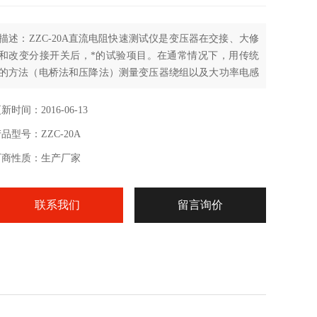
描述：ZZC-20A直流电阻快速测试仪是变压器在交接、大修
和改变分接开关后，*的试验项目。在通常情况下，用传统
的方法（电桥法和压降法）测量变压器绕组以及大功率电感
设备的直流电阻是一项费时费工的工作。为了改变这种状
况，缩短测量时间以及减轻测试人员的工作负担，本公司开
新时间：2016-06-13
发了直流电阻快速测试仪（以下简称直阻仪）。它采用全新
品型号：ZZC-20A
电源技术，具有性能稳定，测量迅速、体积小巧、使用方
便、测量精度高，数据重复性好等特点
厂商性质：生产厂家
联系我们
留言询价