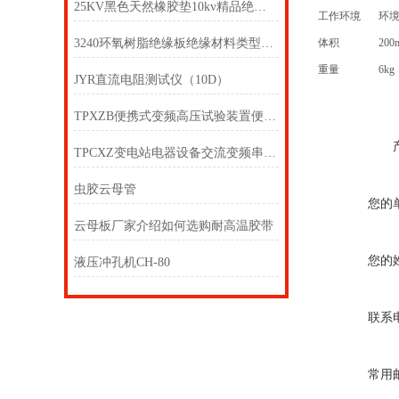
25KV黑色天然橡胶垫10kv精品绝缘橡胶板3mm绝缘橡胶板
工作环境
环境
3240环氧树脂绝缘板绝缘材料类型介绍
体积
200
重量
6kg
JYR直流电阻测试仪（10D）
TPXZB便携式变频高压试验装置便携式变频高压试验仪
TPCXZ变电站电器设备交流变频串联谐振耐压装置
虫胶云母管
您的
云母板厂家介绍如何选购耐高温胶带
您的
液压冲孔机CH-80
联系
常用