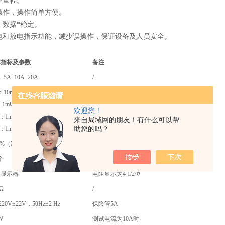
重量轻。
单操作，操作简单方便。
，数据*稳定。
放电和放电指示功能，减少误操作，保证设备及人员安全。
术指标及参数
备注
5A 10A 20A
/
：10mΩ-20Ω
：1mΩ-4Ω
欢迎您！
/
A：1mΩ-2Ω
来自局域网的朋友！有什么可以帮
助您的吗？
：1mΩ-1Ω
.2%（满量程）
/
个
/
晶显示器
电阻显示为4 1/2位
μΩ
/
220V±22V，50Hz±2 Hz
保险管5A
W
测试电流为10A时