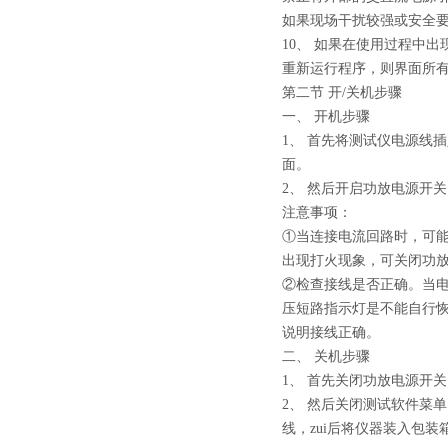
如果现场干扰较强或安全
10、 如果在使用过程中
重新运行程序，则界面所
第二节 开/关机步骤
一、 开机步骤
1、 首先将测试仪电源线插
面。
2、 然后开启功放电源开
注意事项：
①当连接电流回路时，可能
出现打火现象，可关闭功
②检查接线是否正确。当
压短路指示灯是不能自行恢
说明接线正确。
二、 关机步骤
1、 首先关闭功放电源开
2、 然后关闭测试软件菜
线，zui后将仪器装入包装