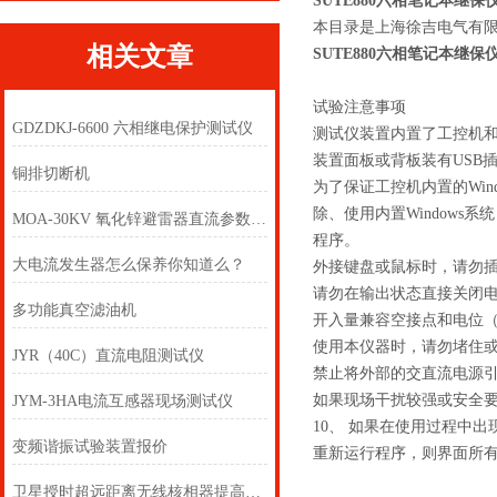
SUTE880六相笔记本继
本目录是上海徐吉电气有
相关文章
SUTE880六相笔记本继保
试验注意事项
GDZDKJ-6600 六相继电保护测试仪
测试仪装置内置了工控机和
装置面板或背板装有USB
铜排切断机
为了保证工控机内置的Wi
除、使用内置Window
MOA-30KV 氧化锌避雷器直流参数测试仪
程序。
大电流发生器怎么保养你知道么？
外接键盘或鼠标时，请勿插错
请勿在输出状态直接关闭
多功能真空滤油机
开入量兼容空接点和电位（
使用本仪器时，请勿堵住
JYR（40C）直流电阻测试仪
禁止将外部的交直流电源
如果现场干扰较强或安全
JYM-3HA电流互感器现场测试仪
10、 如果在使用过程中
变频谐振试验装置报价
重新运行程序，则界面所
卫星授时超远距离无线核相器提高了电路使用安全