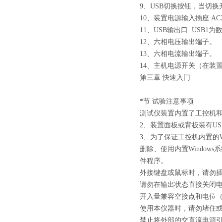
9、USB切换按钮，当切
10、装置电源输入插座:AC2
11、USB输出口: USB
12、六相电压输出端子。
13、六相电流输出端子。
14、主机电源开关（在装
第三章 快速入门
*节 试验注意事项
测试仪装置内置了工控机和
2、装置面板或背板装有U
3、为了保证工控机内置的
删除、使用内置Windo
件程序。
外接键盘或鼠标时，请勿插错
请勿在输出状态直接关闭
开入量兼容空接点和电位（
使用本仪器时，请勿堵住或
禁止将外部的交直流电源