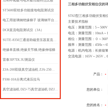
3240环氧板与电木板性能特点比较
三相多功能伏安相位仪的
ST5600双钳多功能接地电阻测试仪
ST63型三相多功能伏安相
电工用玻璃钢绝缘梯子 玻璃钢平台式绝缘人字梯 ST 升降式红管玻璃钢绝缘人字梯ST
主要技术指标
电压：测量范围：5～500V
DCR直流电阻测试仪（3A）
电流：测量范围：10mA～1
相位：测量范围：０～360℃
SUTE-8350三通道助磁变压器直流电阻测试仪
频率：测量范围：45Hz～65
绝缘单直梯,绝缘关节梯,绝缘伸缩梯
电源：机内电池：长效镍氢
交流电源：165V～265V，0
雷泰3IP7DL3U测温仪
ZJA-200双级真空滤油机 ZJA-250双级真空滤油机
产品：
FSM-10A分离式液压拉马
真空滤油机 DZJ-75真空滤油机 DZJ-100真空滤油机
您的单位：
您的姓名：