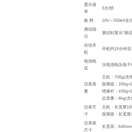
显示速
3次/秒
率
换 档
10V～550kV
测试指
测试时显示“测试中-
示
自动关
开机约15分钟
机
电池电
当电池电压低于
压
主机：700g(含
仪表质
探测器：200g×
量
绝缘杆：430g×
总质量：6kg(
仪表尺
主机：长宽厚195
寸
探测器：长宽厚14
仪表箱
长宽高：640mm
尺寸