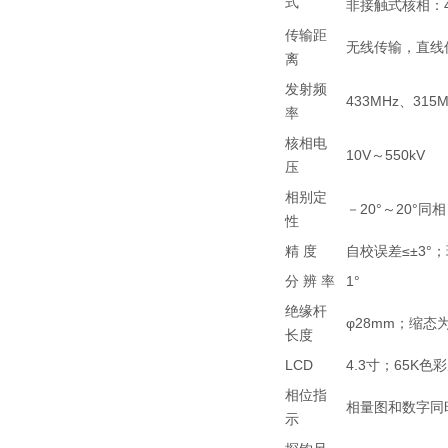
式
非接触式核相：
传输距
无线传输，直线
离
发射频
433MHz、315M
率
核相电
10V～550kV
压
相别定
－20°～20°同相
性
精 度
自校误差≤±3°；
分 辨 率
1°
绝缘杆
φ28mm；缩态为
长度
LCD
4.3寸；65K色
相位指
相量图和数字同
示