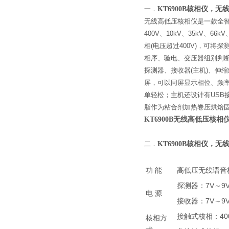
一．
KT6900B核相仪，
无线高低压核相仪是一款全智
400V、10kV、35kV
相(电压超过400V)，可
相序、验电、变压器组别判
探测器、接收器(主机)、伸缩
屏，可以同屏显示相位、频率
单轻松；主机还设计有US
脂作为粘合剂加热卷压烘焙
KT6900B无线高低压核相
二．
KT6900B核相仪，
功 能
高低压无线语音
探测器：7V～9V
电 源
接收器：7V～9V
接触式核相：4
核相方