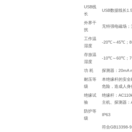
USB线
USB数据线长1.
长
外界干
无特强电磁场；无
扰
工作温
-20℃～45℃；
湿度
存放温
-10℃～60℃；
湿度
功 耗
探测器：20mA m
耐压等
本绝缘杆的安全
级
危险，造成人身
绝缘试
绝缘杆：AC110k
验
主机、探测器：AC
防护等
IP63
级
符合GB13398