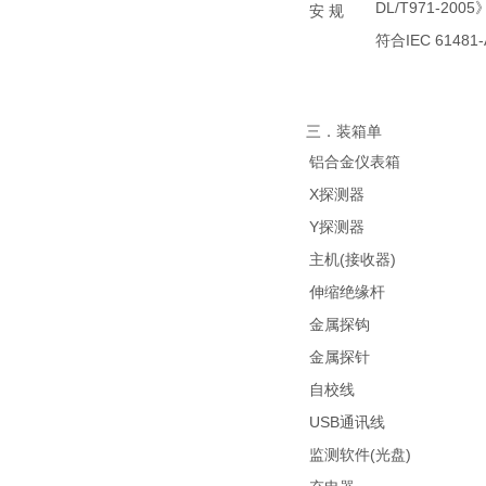
DL/T971-200
安 规
符合IEC 61481-
三．装箱单
铝合金仪表箱
X探测器
Y探测器
主机(接收器)
伸缩绝缘杆
金属探钩
金属探针
自校线
USB通讯线
监测软件(光盘)