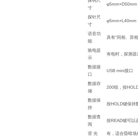
探钩尺
φ5mm×D50mm
寸
探针尺
φ5mm×L40mm
寸
语音功
具有“同相、异
能
验电提
有电时，探测器发
示
数据接
USB mini接口
口
数据存
200组，按HO
储
数据保
按HOLD键保持
持
数据查
按READ键可
阅
背 光
有，适合昏暗场